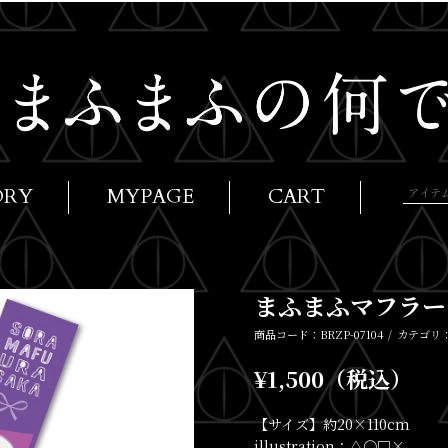
ORY
MYPAGE
CART
まふまふマフラー
商品コード：BRZP-07104
カテゴリ
¥1,500（税込）
【サイズ】約20×110cm
illustration：△〇□×